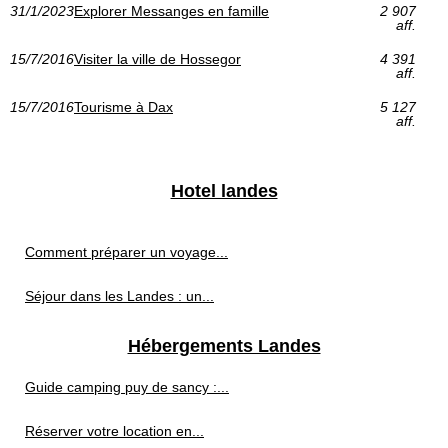
31/1/2023
Explorer Messanges en famille
2 907
aff.
15/7/2016
Visiter la ville de Hossegor
4 391
aff.
15/7/2016
Tourisme à Dax
5 127
aff.
Hotel landes
Comment préparer un voyage...
Séjour dans les Landes : un...
Hébergements Landes
Guide camping puy de sancy :...
Réserver votre location en...