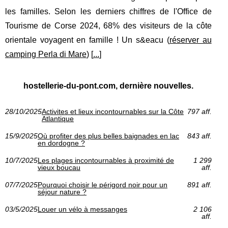
les familles. Selon les derniers chiffres de l'Office de
Tourisme de Corse 2024, 68% des visiteurs de la côte
orientale voyagent en famille ! Un s&eacu (
réserver au
camping Perla di Mare
) [
...
]
hostellerie-du-pont.com, dernière nouvelles.
28/10/2025
Activites et lieux incontournables sur la Côte
797 aff.
Atlantique
15/9/2025
Où profiter des plus belles baignades en lac
843 aff.
en dordogne ?
10/7/2025
Les plages incontournables à proximité de
1 299
vieux boucau
aff.
07/7/2025
Pourquoi choisir le périgord noir pour un
891 aff.
séjour nature ?
03/5/2025
Louer un vélo à messanges
2 106
aff.