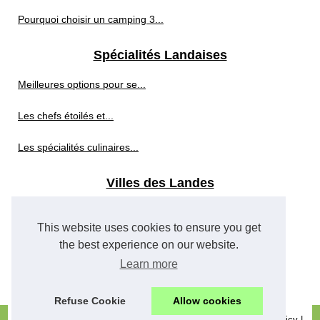
Pourquoi choisir un camping 3...
Spécialités Landaises
Meilleures options pour se...
Les chefs étoilés et...
Les spécialités culinaires...
Villes des Landes
Visiter béziers :...
This website uses cookies to ensure you get
Déjeuner croisière seine...
the best experience on our website.
Learn more
À ne pas manquer :...
Refuse Cookie
Allow cookies
© 2026
Hostellerie-du-pont.com
|
Plan les archives
|
Cookies Policy
|