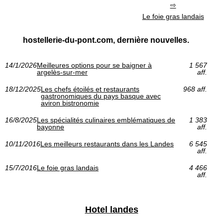
Le foie gras landais
hostellerie-du-pont.com, dernière nouvelles.
14/1/2026
Meilleures options pour se baigner à
1 567
argelès-sur-mer
aff.
18/12/2025
Les chefs étoilés et restaurants
968 aff.
gastronomiques du pays basque avec
aviron bistronomie
16/8/2025
Les spécialités culinaires emblématiques de
1 383
bayonne
aff.
10/11/2016
Les meilleurs restaurants dans les Landes
6 545
aff.
15/7/2016
Le foie gras landais
4 466
aff.
Hotel landes