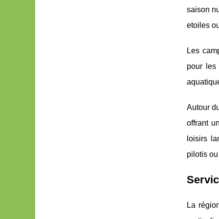
saison nu
etoiles o
Les campi
pour les
aquatique
Autour du
offrant u
loisirs 
pilotis 
Servic
La régio