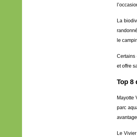
l’occasio
La biodiv
randonnée
le campin
Certains 
et offre 
Top 8 
Mayotte 
parc aqua
avantageu
Le Vivier