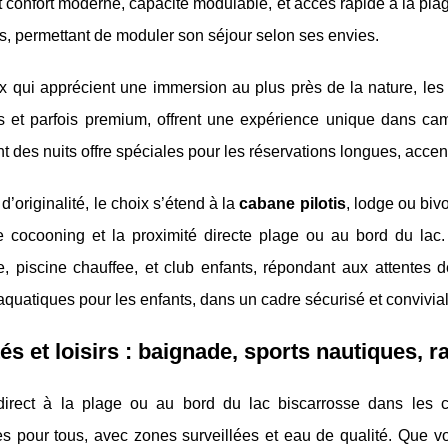
 confort moderne, capacité modulable, et accès rapide à la plag
s, permettant de moduler son séjour selon ses envies.
x qui apprécient une immersion au plus près de la nature, le
 et parfois premium, offrent une expérience unique dans ca
 des nuits offre spéciales pour les réservations longues, accentu
d’originalité, le choix s’étend à la
cabane pilotis
, lodge ou biv
 cocooning et la proximité directe plage ou au bord du lac.
e, piscine chauffee, et club enfants, répondant aux attentes
 aquatiques pour les enfants, dans un cadre sécurisé et convivial
tés et loisirs : baignade, sports nautiques,
direct à la plage ou au bord du lac biscarrosse dans les
es pour tous, avec zones surveillées et eau de qualité. Que