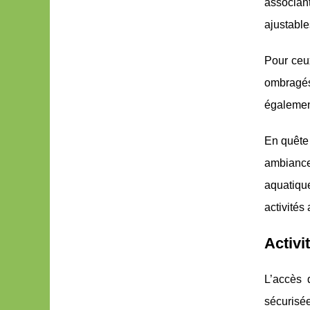
associant
ajustable
Pour ceu
ombragés
également
En quête 
ambiance
aquatiqu
activités
Activi
L’accès 
sécurisé