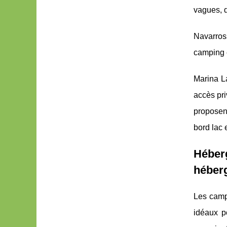
vagues, d
Navarross
camping e
Marina La
accès pri
proposent
bord lac 
Héber
héberg
Les camp
idéaux p