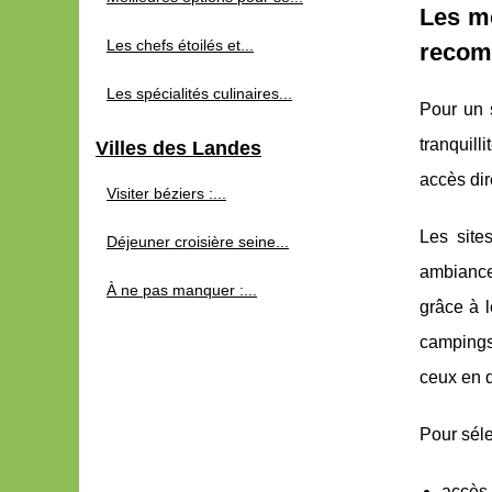
Les me
Les chefs étoilés et...
recom
Les spécialités culinaires...
Pour un 
tranquill
Villes des Landes
accès dir
Visiter béziers :...
Les site
Déjeuner croisière seine...
ambiance 
À ne pas manquer :...
grâce à l
campings,
ceux en q
Pour séle
accès 