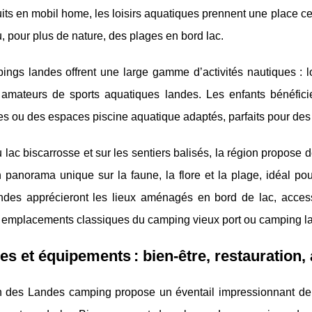
its en mobil home, les loisirs aquatiques prennent une place ce
u, pour plus de nature, des plages en bord lac.
ngs landes offrent une large gamme d’activités nautiques : lo
 amateurs de sports aquatiques landes. Les enfants bénéficie
s ou des espaces piscine aquatique adaptés, parfaits pour des
 lac biscarrosse et sur les sentiers balisés, la région propose 
n panorama unique sur la faune, la flore et la plage, idéal p
landes apprécieront les lieux aménagés en bord de lac, acce
ou emplacements classiques du camping vieux port ou camping l
es et équipements : bien-être, restauration, 
n des Landes camping propose un éventail impressionnant de