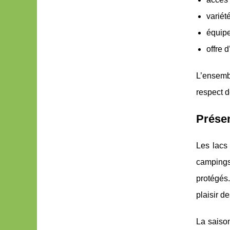
variét
équipe
offre 
L’ensembl
respect d
Présen
Les lacs
campings
protégés.
plaisir d
La saison