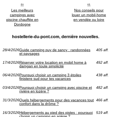
Les meilleurs
Nos conseils pour
campings avec
louer un mobil-home
piscine chauffée en
en vendée ou loire
Dordogne
hostellerie-du-pont.com, dernière nouvelles.
28/4/2026
Guide camping puy de sancy : randonnées
405 aff.
et paysages
17/4/2026
Réserver votre location en mobil home à
492 aff.
damgan en toute simplicité
06/4/2026
Pourquoi choisir un camping 3 étoiles
438 aff.
finistere sud pour tes vacances
03/4/2026
Pourquoi choisir un camping avec piscine et
482 aff.
rivière en lozère ?
31/3/2026
Quels hébergements pour des vacances tout
466 aff.
confort dans la drôme ?
16/3/2026
Hébergements au pied des pistes : pourquoi
519 aff.
choisir un camping en ariège ?