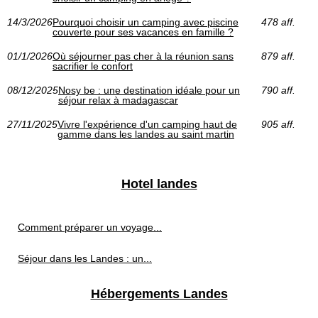
14/3/2026
Pourquoi choisir un camping avec piscine
478 aff.
couverte pour ses vacances en famille ?
01/1/2026
Où séjourner pas cher à la réunion sans
879 aff.
sacrifier le confort
08/12/2025
Nosy be : une destination idéale pour un
790 aff.
séjour relax à madagascar
27/11/2025
Vivre l'expérience d'un camping haut de
905 aff.
gamme dans les landes au saint martin
Hotel landes
Comment préparer un voyage...
Séjour dans les Landes : un...
Hébergements Landes